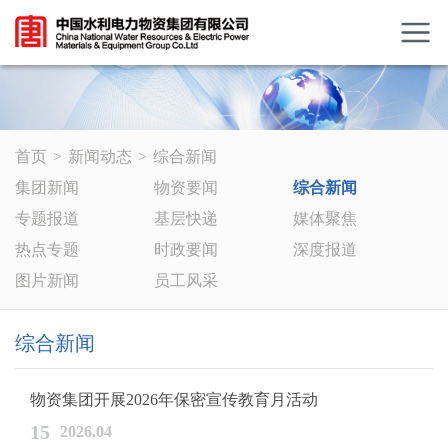
首页
新闻动态
综合新闻
>
>
集团新闻
物资要闻
综合新闻
专题报道
基层快递
媒体聚焦
热点专题
时政要闻
深度报道
图片新闻
员工风采
综合新闻
物资集团开展2026年保密宣传教育月活动
15
2026.04