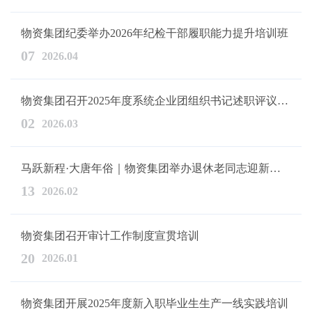
物资集团纪委举办2026年纪检干部履职能力提升培训班
07
2026.04
物资集团召开2025年度系统企业团组织书记述职评议会议
02
2026.03
马跃新程·大唐年俗｜物资集团举办退休老同志迎新春活动
13
2026.02
物资集团召开审计工作制度宣贯培训
20
2026.01
物资集团开展2025年度新入职毕业生生产一线实践培训